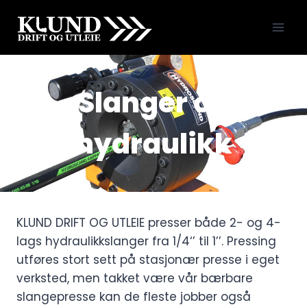
Skip
to
content
Slanger og
hydraulikk
KLUND DRIFT OG UTLEIE presser både 2- og 4-
lags hydraulikkslanger fra 1/4‘’ til 1’’. Pressing
utføres stort sett på stasjonær presse i eget
verksted, men takket være vår bærbare
slangepresse kan de fleste jobber også