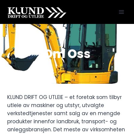
Skip
to
content
Om Oss
KLUND DRIFT OG UTLEIE – et foretak som tilbyr
utleie av maskiner og utstyr, utvalgte
verkstedtjenester samt salg av en mengde
produkter innenfor landbruk, transport- og
anleggsbransjen. Det meste av virksomheten