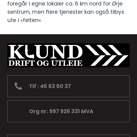
foregår i egne lokaler ca. 6 km nord for Ørje
sentrum, men flere tjenester kan også tilbys
ute i «felten».
Tlf : 45 63 60 37
Org nr: 997 926 331 MVA