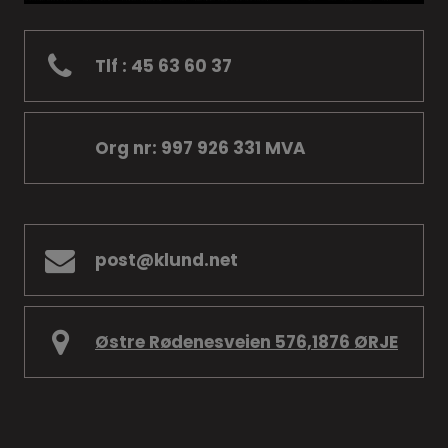
Tlf : 45 63 60 37
Org nr: 997 926 331 MVA
post@klund.net
Østre Rødenesveien 576,1876 ØRJE