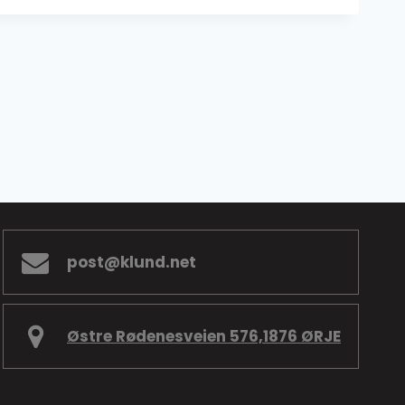
post@klund.net
Østre Rødenesveien 576,1876 ØRJE