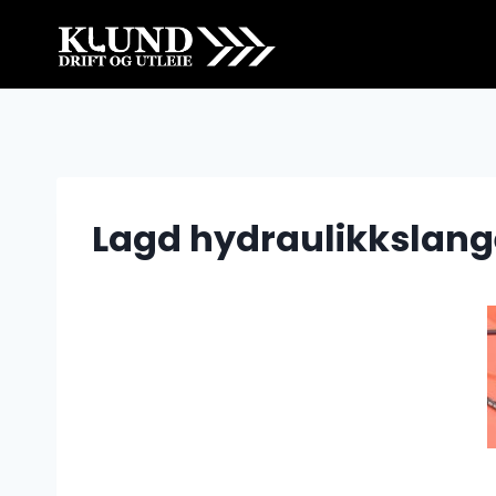
Skip
to
content
Lagd hydraulikkslang